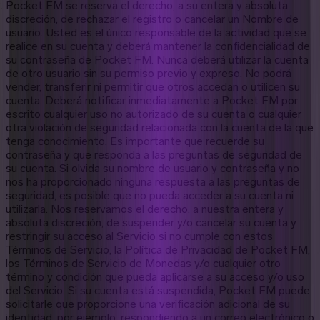
Pocket FM se reserva el derecho, a su entera y absoluta
discreción, de rechazar el registro o cancelar un Nombre de
usuario. Usted es el único responsable de la actividad que se
realice en su cuenta y deberá mantener la confidencialidad de
su contraseña de Pocket FM. Nunca deberá utilizar la cuenta
de otro usuario sin su permiso previo y expreso. No podrá
vender, transferir ni permitir que otros accedan o utilicen su
cuenta. Deberá notificar inmediatamente a Pocket FM por
escrito cualquier uso no autorizado de su cuenta o cualquier
otra violación de seguridad relacionada con la cuenta de la que
tenga conocimiento. Es importante que recuerde su
contraseña y que responda a las preguntas de seguridad de
su cuenta. Si olvida su nombre de usuario y contraseña y no
nos ha proporcionado ninguna respuesta a las preguntas de
seguridad, es posible que no pueda acceder a su cuenta ni
utilizarla. Nos reservamos el derecho, a nuestra entera y
absoluta discreción, de suspender y/o cancelar su cuenta y
restringir su acceso al Servicio si no cumple con estos
Términos de Servicio, la Política de Privacidad de Pocket FM,
los Términos de Servicio de Monedas y/o cualquier otro
término y condición que pueda aplicarse a su acceso y/o uso
del Servicio. Si su cuenta está suspendida, Pocket FM puede
solicitarle que proporcione una verificación adicional de su
identidad, por ejemplo, respondiendo a un correo electrónico o