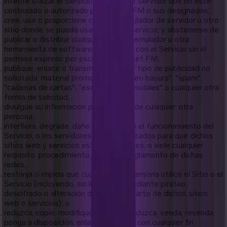
intente utilizar el Servicio en cualquier servidor que no esté
controlado o autorizado por Pocket FM o sus designados;
cree, use o proporcione cualquier emulador de servidor u otro
sitio donde se pueda usar cualquier Servicio, y abstenerse de
publicar o distribuir cualquier utilidad, emulador u otra
herramienta de software relacionada con el Servicio sin el
permiso expreso por escrito de Pocket FM;
publique, enlace o transmita cualquier tipo de publicidad no
solicitada, material promocional, "correo basura", "spam",
"cadenas de cartas", "esquemas piramidales" o cualquier otra
forma de solicitud;
divulgue su información personal o la de cualquier otra
persona;
interfiera, degrade, dañe o interrumpa el funcionamiento del
Servicio, o los servidores o redes utilizados para que dichos
sitios web y servicios estén disponibles, o viole cualquier
requisito, procedimiento, política o reglamento de dichas
redes;
restrinja o impida que cualquier otra persona utilice el Sitio o el
Servicio (incluyendo, sin limitación, mediante pirateo,
descifrado o alteración de cualquier parte de dichos sitios
web o servicios); o
reduzca, copie, modifique, adapte, traduzca, venda, revenda,
ponga a disposición, enlace o explote con cualquier fin