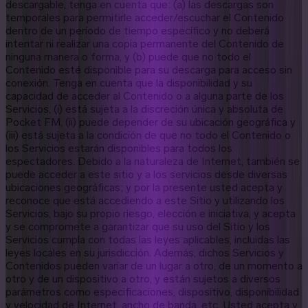
descargable, tenga en cuenta que: (a) las descargas son
temporales para permitirle acceder/escuchar el Contenido
dentro de un período de tiempo específico y no deberá
intentar ni realizar una copia permanente del Contenido de
ninguna manera o forma, y (b) puede que no todo el
Contenido esté disponible para su descarga para acceso sin
conexión. Tenga en cuenta que la disponibilidad y su
capacidad de acceder al Contenido o a alguna parte de los
Servicios, (i) está sujeta a la discreción única y absoluta de
Pocket FM, (ii) puede depender de su ubicación geográfica y
(iii) está sujeta a la condición de que no todo el Contenido o
los Servicios estarán disponibles para todos los
espectadores. Debido a la naturaleza de Internet, también se
puede acceder a este sitio y a los servicios desde diversas
ubicaciones geográficas; y por la presente usted acepta y
reconoce que está accediendo a este Sitio y utilizando los
Servicios, bajo su propio riesgo, elección e iniciativa, y acepta
y se compromete a garantizar que su uso del Sitio y los
Servicios cumpla con todas las leyes aplicables, incluidas las
leyes locales en su jurisdicción. Además, dichos Servicios y
Contenidos pueden variar de un lugar a otro, de un momento a
otro y de un dispositivo a otro, y están sujetos a diversos
parámetros como especificaciones, dispositivo, disponibilidad
y velocidad de Internet, ancho de banda, etc. Usted acepta y