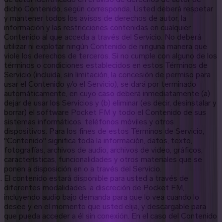
dicho Contenido, según corresponda. Usted deberá respetar
y mantener todos los avisos de derechos de autor, la
información y las restricciones contenidas en cualquier
Contenido al que acceda a través del Servicio. No deberá
utilizar ni explotar ningún Contenido de ninguna manera que
viole los derechos de terceros. Si no cumple con alguno de los
términos o condiciones establecidos en estos Términos de
Servicio (incluida, sin limitación, la concesión de permiso para
usar el Contenido y/o el Servicio), se dará por terminado
automáticamente, en cuyo caso deberá inmediatamente (a)
dejar de usar los Servicios y (b) eliminar (es decir, desinstalar y
borrar) el software Pocket FM y todo el Contenido de sus
sistemas informáticos, teléfonos móviles y otros
dispositivos. Para los fines de estos Términos de Servicio,
"Contenido" significa toda la información, datos, texto,
fotografías, archivos de audio, archivos de video, gráficos,
características, funcionalidades y otros materiales que se
ponen a disposición en o a través del Servicio.
El contenido estará disponible para usted a través de
diferentes modalidades, a discreción de Pocket FM,
incluyendo audio bajo demanda para que lo vea cuando lo
desee y en el momento que usted elija, y descargable para
que pueda acceder a él sin conexión. En el caso del Contenido