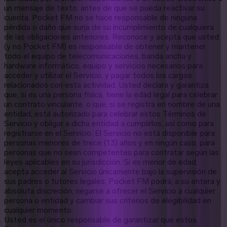
un mensaje de texto, antes de que se pueda reactivar su
cuenta. Pocket FM no se hace responsable de ninguna
pérdida o daño que surja de su incumplimiento de cualquiera
de las obligaciones anteriores. Reconoce y acepta que usted
(y no Pocket FM) es responsable de obtener y mantener
todo el equipo de telecomunicaciones, banda ancha y
hardware informático, equipo y servicios necesarios para
acceder y utilizar el Servicio, y pagar todos los cargos
relacionados con esta actividad. Usted declara y garantiza
que, si es una persona física, tiene la edad legal para celebrar
un contrato vinculante, o que, si se registra en nombre de una
entidad, está autorizado para celebrar estos Términos de
Servicio y obligar a dicha entidad a cumplirlos, así como para
registrarse en el Servicio. El Servicio no está disponible para
personas menores de trece (13) años y en ningún caso, para
personas que no sean competentes para contratar según las
leyes aplicables en su jurisdicción. Si es menor de edad,
acepta acceder al Servicio únicamente bajo la supervisión de
sus padres o tutores legales. Pocket FM podrá, a su entera y
absoluta discreción, negarse a ofrecer el Servicio a cualquier
persona o entidad y cambiar sus criterios de elegibilidad en
cualquier momento.
Usted es el único responsable de garantizar que estos