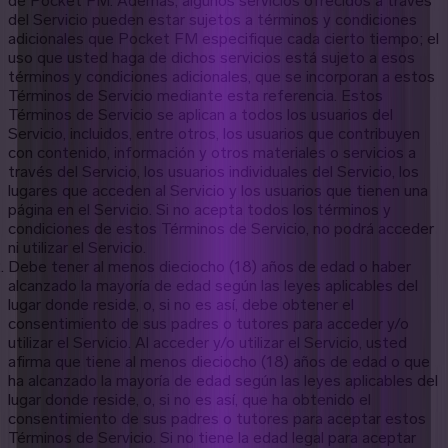
de Pocket FM. Además, algunos servicios ofrecidos a través
del Servicio pueden estar sujetos a términos y condiciones
adicionales que Pocket FM especifique cada cierto tiempo; el
uso que usted haga de dichos servicios está sujeto a esos
términos y condiciones adicionales, que se incorporan a estos
Términos de Servicio mediante esta referencia. Estos
Términos de Servicio se aplican a todos los usuarios del
Servicio, incluidos, entre otros, los usuarios que contribuyen
con contenido, información y otros materiales o servicios a
través del Servicio, los usuarios individuales del Servicio, los
lugares que acceden al Servicio y los usuarios que tienen una
página en el Servicio. Si no acepta todos los términos y
condiciones de estos Términos de Servicio, no podrá acceder
ni utilizar el Servicio.
Debe tener al menos dieciocho (18) años de edad o haber
alcanzado la mayoría de edad según las leyes aplicables del
lugar donde reside, o, si no es así, debe obtener el
consentimiento de sus padres o tutores para acceder y/o
utilizar el Servicio. Al acceder y/o utilizar el Servicio, usted
afirma que tiene al menos dieciocho (18) años de edad o que
ha alcanzado la mayoría de edad según las leyes aplicables del
lugar donde reside, o, si no es así, que ha obtenido el
consentimiento de sus padres o tutores para aceptar estos
Términos de Servicio. Si no tiene la edad legal para aceptar