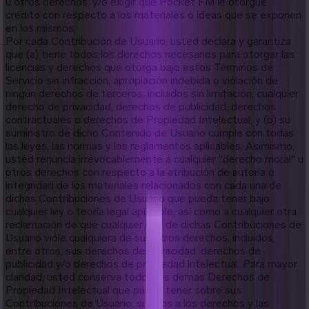
u otros derechos, y/o exigir que Pocket FM le otorgue
crédito con respecto a los materiales o ideas que se exponen
en los mismos.
Por cada Contribución de Usuario, usted declara y garantiza
que (a) tiene todos los derechos necesarios para otorgar las
licencias y derechos que otorga bajo estos Términos de
Servicio sin infracción, apropiación indebida o violación de
ningún derechos de terceros, incluidos sin limitación, cualquier
derecho de privacidad, derechos de publicidad, derechos
contractuales o derechos de Propiedad Intelectual, y (b) su
suministro de dicho Contenido de Usuario cumple con todas
las leyes, las normas y los reglamentos aplicables. Asimismo,
usted renuncia irrevocablemente a cualquier "derecho moral" u
otros derechos con respecto a la atribución de autoría o
integridad de los materiales relacionados con cada una de
dichas Contribuciones de Usuario que pueda tener bajo
cualquier ley o teoría legal aplicable, así como a cualquier otra
reclamación de que cualquier uso de dichas Contribuciones de
Usuario viole cualquiera de sus otros derechos, incluidos,
entre otros, sus derechos de privacidad, derechos de
publicidad y/o derechos de propiedad intelectual. Para mayor
claridad, usted conserva todos los demás Derechos de
Propiedad Intelectual que pueda tener sobre sus
Contribuciones de Usuario, sujetos a los derechos y las