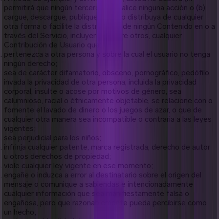
permitirá que ningún tercero) (a) realice ninguna acción o (b)
cargue, descargue, publique, envíe o distribuya de cualquier
otra forma o facilite la distribución de ningún Contenido en o a
través del Servicio, incluyendo, entre otros, cualquier
Contribución de Usuario que:
pertenezca a otra persona y sobre la cual el usuario no tenga
ningún derecho;
sea de carácter difamatorio, obsceno, pornográfico, pedófilo,
invada la privacidad de otra persona, incluida la privacidad
corporal, insulte o acose por motivos de género, sea
calumnioso, racial o étnicamente objetable, se relacione con o
fomente el lavado de dinero o los juegos de azar, o que de
cualquier otra manera sea incompatible o contraria a las leyes
vigentes;
sea perjudicial para los niños;
infrinja cualquier patente, marca registrada, derecho de autor
u otros derechos de propiedad;
viole cualquier ley vigente en ese momento;
engañe o induzca a error al destinatario sobre el origen del
mensaje o comunique a sabiendas e intencionadamente
cualquier información que sea manifiestamente falsa o
engañosa, pero que razonablemente pueda percibirse como
un hecho;