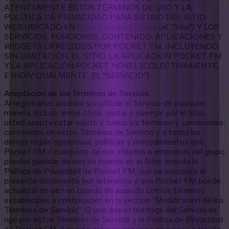
ATENTAMENTE ESTOS TÉRMINOS DE USO Y LA
POLÍTICA DE PRIVACIDAD PARA SU USO DEL SITIO
WEB UBICADO EN
https://pocketfm.com
(el
"Sitio")
Y LOS
SERVICIOS, FUNCIONES, CONTENIDO, APLICACIONES Y
WIDGETS OFRECIDOS POR POCKET FM, INCLUYENDO,
SIN LIMITACIÓN, EL SITIO, LA APLICACIÓN POCKET FM
Y LA APLICACIÓN POCKET NOVEL (COLECTIVAMENTE,
E INDIVIDUALMENTE, EL "SERVICIO").
Aceptación de los Términos de Servicio.
Al registrarse, acceder y/o utilizar el Servicio de cualquier
manera, incluso, entre otros, visitar o navegar por el Sitio,
usted acepta estar sujeto a todos los términos y condiciones
contenidos en estos Términos de Servicio y a todas las
demás reglas operativas, políticas y procedimientos que
Pocket FM o cualquiera de sus afiliados o empresas del grupo
puedan publicar de vez en cuando en el Sitio, incluida la
Política de Privacidad de Pocket FM, que se incorpora al
presente documento por referencia y que Pocket FM puede
actualizar de vez en cuando de acuerdo con los términos
establecidos a continuación en la sección "Modificación de los
Términos de Servicio". El uso que usted haga del Servicio se
rige por estos Términos de Servicio y la Política de Privacidad