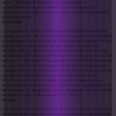
estos Términos de Servicio o no ha obtenido el
consentimiento de sus padres o tutores legales para
aceptarlos, no podrá acceder ni utilizar el Servicio ni ninguna
parte del mismo.
Privacidad
La recopilación, el uso y la divulgación de la información del
usuario por parte de Pocket FM están sujetos a los términos
y condiciones de la Política de Privacidad de Pocket FM, que
explica, entre otras cosas, de qué manera Pocket FM
recopila, utiliza y almacena su información personal. El envío
de información a través del Servicio o en relación con este se
rige por la Política de Privacidad de Pocket FM. En la medida
en que usted envíe información de identificación personal a
cualquier tercero en relación con el Servicio, tenga en cuenta
que (a) la recopilación, el uso y la divulgación de dicha
información por parte de dicho tercero se regirán por su
propia política de privacidad, y (b) no somos responsables de
las prácticas de recopilación, uso y divulgación de información
de dicho tercero o de cualquier otro tercero.
Acceso
Con sujeción a estos Términos de Servicio, Pocket FM podrá
ofrecerle el Servicio, tal como se describe con mayor detalle