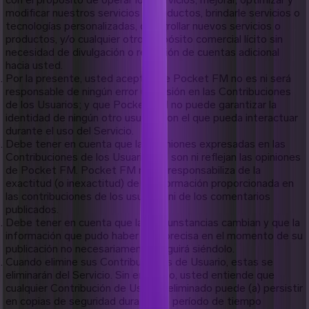
modificar nuestros servicios y productos, brindarle servicios o
tecnologías personalizadas, desarrollar nuevos servicios o
productos, y/o cualquier otro propósito comercial lícito sin
necesidad de divulgación o rendición de cuentas adicional
hacia usted.
Por la presente, usted acepta que Pocket FM no es ni será
responsable de ningún error u omisión en las Contribuciones
de los Usuarios; y que Pocket FM no puede garantizar la
identidad de ningún otro usuario con el que pueda interactuar
durante el uso del Servicio.
Debe tener en cuenta que las opiniones expresadas en las
Contribuciones de los Usuarios no son ni reflejan las opiniones
de Pocket FM. Pocket FM no se responsabiliza de la
exactitud (o inexactitud) de la información proporcionada en
las contribuciones de los usuarios ni de los comentarios
publicados.
Debe tener en cuenta que las circunstancias cambian y que la
información que pudo haber sido precisa en el momento de su
publicación no necesariamente seguirá siéndolo.
Cuando elimine sus Contribuciones de Usuario, estas se
eliminarán del Servicio. Sin embargo, usted entiende que
cualquier Contribución de Usuario eliminado puede (a) persistir
en copias de seguridad durante un período de tiempo