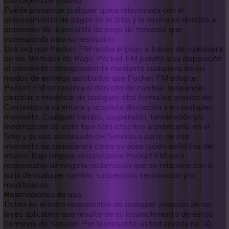
con tarjeta de crédito.
Puede presentar cualquier queja relacionada con el
procesamiento de pagos en el Sitio y la misma se remitirá al
proveedor de la pasarela de pago de terceros que
corresponda para su resolución.
Una vez que Pocket FM reciba el pago a través de cualquiera
de los Métodos de Pago, Pocket FM pondrá a su disposición
el contenido correspondiente mediante cualquiera de los
modos de entrega aprobados que Pocket FM adopte.
Pocket FM se reserva el derecho de cambiar, suspender,
cancelar o modificar de cualquier otra forma los precios del
Contenido, a su entera y absoluta discreción y en cualquier
momento. Cualquier cambio, suspensión, terminación y/o
modificación de este tipo será efectivo al publicarse en el
Sitio y su uso continuado del Servicio a partir de ese
momento se considerará como su aceptación definitiva del
mismo. Bajo ninguna circunstancia Pocket FM será
responsable de ninguna reclamación que se relacione con o
surja de cualquier cambio, suspensión, terminación y/o
modificación.
Restricciones de uso.
Usted es el único responsable de cualquier violación de las
leyes aplicables que resulte de su incumplimiento de estos
Términos de Servicio. Por la presente, usted acepta no (a)