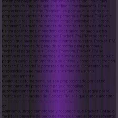
opten por pagar por dicho contenido utilizando uno o más
Métodos de Pago (según se define a continuación). Para
convertirse en Usuario Premium, es posible que tenga que
proporcionar cierta información personal a Pocket FM y que
tenga que realizar pagos de los cargos aplicables ("Cargos
Premium") a través de tarjeta de crédito, tarjeta de débito,
banca por Internet, monedero electrónico prepago u otro
método de pago aceptado por Pocket FM ("Métodos de
Pago") que haya seleccionado durante el registro. Pocket FM
utilizará pasarelas de pago de terceros para procesar y
facilitar el pago de sus Cargos Premium. Pocket FM se
reserva el derecho de agregar o eliminar cualquier método de
pago en cualquier momento, a su entera y absoluta discreción.
Pocket FM tendrá la potestad de poner el Contenido a su
disposición en no más de un dispositivo de usuario
simultáneamente.
Cualquier dato personal, ya sea proporcionado por usted
como parte del proceso de pago o recopilado
automáticamente cuando utiliza el Servicio, se regirá por la
Política de Privacidad de Pocket FM, a la que puede acceder
https://pocketfm.com/privacy-policy.
en
Asimismo, usted comprende y reconoce que Pocket FM solo
facilita la pasarela de pago de terceros para el procesamiento