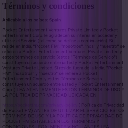
Términos y condiciones
Aplicable a los países: Spain
Pocket Entertainment Ventures Private Limited y Pocket
Entertainment Corp. le agradecen su interés en acceder y
utilizar el Servicio (tal como se define a continuación). Si
reside en India, "Pocket FM", "nosotros", "nos" y "nuestro" se
refieren a Pocket Entertainment Ventures Private Limited y
estos términos de servicio (estos "Términos de Servicio")
constituyen un acuerdo entre usted y Pocket Entertainment
Ventures Private Limited. Si reside fuera de la India, "Pocket
FM", "nosotros" y "nuestro" se refiere a Pocket
Entertainment Corp. y estos Términos de Servicio
constituyen un acuerdo entre usted y Pocket Entertainment
Corp.
)
LEA ATENTAMENTE ESTOS TÉRMINOS DE USO Y
LA POLÍTICA DE PRIVACIDAD UBICADA EN
https://pocketfm.com/privacy-policy
(
Política de Privacidad
de Pocket FM
)
ANTES DE UTILIZAR EL SERVICIO. ESTOS
TÉRMINOS DE USO Y LA POLÍTICA DE PRIVACIDAD DE
POCKET FM ESTABLECEN LOS TÉRMINOS Y
CONDICIONES LEGALMENTE VINCULANTES LEA