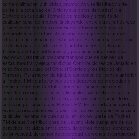
comercialización, publicidad, promoción y redistribución de
parte o la totalidad del Sitio (y sus obras derivadas) o el
Servicio en cualquier formato de medios y a través de
cualquier canal de medios. (incluyendo, entre otros, sitios web
y fuentes de terceros) conocidos actualmente o que se
desarrollen en el futuro. Asimismo, por la presente, usted
otorga a cada usuario del Sitio y/o del Servicio una licencia no
exclusiva para acceder a sus Contribuciones de Usuario a
través del Sitio y del Servicio, y para usar, editar, modificar,
reproducir, distribuir, preparar trabajos que se deriven de
estas, mostrar y ejecutar dichas Contribuciones de Usuario en
relación con su uso del Sitio, el Servicio y los Medios de
Terceros. Para mayor claridad, la concesión de licencia anterior
a Pocket FM no afecta sus otros derechos de propiedad o
licencia sobre sus Contribuciones de Usuario, incluido el
derecho a otorgar licencias adicionales sobre el material en
sus Contribuciones de Usuario, a menos que se acuerde lo
contrario por escrito con Pocket FM. En la medida en que las
leyes correspondientes lo permitan, usted también renuncia a
cualquier reclamo de que cualquier uso por parte de Pocket
FM de sus Contribuciones de Usuario viole cualquiera de sus
derechos, incluidos, entre otros, derechos morales, derechos
de privacidad, derechos de publicidad, derechos de propiedad