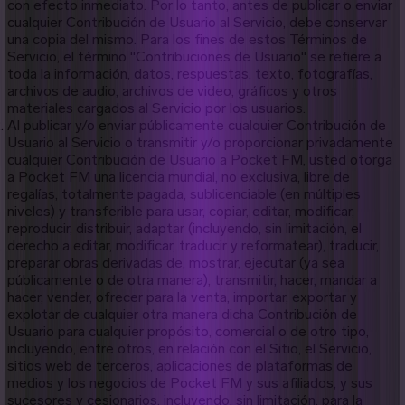
con efecto inmediato. Por lo tanto, antes de publicar o enviar
cualquier Contribución de Usuario al Servicio, debe conservar
una copia del mismo. Para los fines de estos Términos de
Servicio, el término "Contribuciones de Usuario" se refiere a
toda la información, datos, respuestas, texto, fotografías,
archivos de audio, archivos de video, gráficos y otros
materiales cargados al Servicio por los usuarios.
Al publicar y/o enviar públicamente cualquier Contribución de
Usuario al Servicio o transmitir y/o proporcionar privadamente
cualquier Contribución de Usuario a Pocket FM, usted otorga
a Pocket FM una licencia mundial, no exclusiva, libre de
regalías, totalmente pagada, sublicenciable (en múltiples
niveles) y transferible para usar, copiar, editar, modificar,
reproducir, distribuir, adaptar (incluyendo, sin limitación, el
derecho a editar, modificar, traducir y reformatear), traducir,
preparar obras derivadas de, mostrar, ejecutar (ya sea
públicamente o de otra manera), transmitir, hacer, mandar a
hacer, vender, ofrecer para la venta, importar, exportar y
explotar de cualquier otra manera dicha Contribución de
Usuario para cualquier propósito, comercial o de otro tipo,
incluyendo, entre otros, en relación con el Sitio, el Servicio,
sitios web de terceros, aplicaciones de plataformas de
medios y los negocios de Pocket FM y sus afiliados, y sus
sucesores y cesionarios, incluyendo, sin limitación, para la