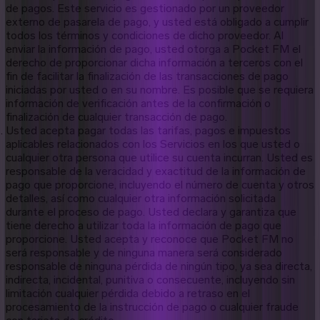
de pagos. Este servicio es gestionado por un proveedor
externo de pasarela de pago, y usted está obligado a cumplir
todos los términos y condiciones de dicho proveedor. Al
enviar la información de pago, usted otorga a Pocket FM el
derecho de proporcionar dicha información a terceros con el
fin de facilitar la finalización de las transacciones de pago
iniciadas por usted o en su nombre. Es posible que se requiera
información de verificación antes de la confirmación o
finalización de cualquier transacción de pago.
Usted acepta pagar todas las tarifas, pagos e impuestos
aplicables relacionados con los Servicios en los que usted o
cualquier otra persona que utilice su cuenta incurran. Usted es
responsable de la veracidad y exactitud de la información de
pago que proporcione, incluyendo el número de cuenta y otros
detalles, así como cualquier otra información solicitada
durante el proceso de pago. Usted declara y garantiza que
tiene derecho a utilizar toda la información de pago que
proporcione. Usted acepta y reconoce que Pocket FM no
será responsable y de ninguna manera será considerado
responsable de ninguna pérdida de ningún tipo, ya sea directa,
indirecta, incidental, punitiva o consecuente, incluyendo sin
limitación cualquier pérdida debido a retraso en el
procesamiento de la instrucción de pago o cualquier fraude