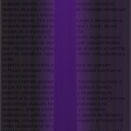
cualquier patente, marca registrada, secreto comercial,
derecho de autor u otros Derechos de Propiedad intelectual
de otra persona o empresa;
elimine cualquier otra atribución, aviso legal o designación o
etiqueta de propiedad que usted cargue a través de una
función de comunicación de Pocket FM;
pueda interferir con el Servicio o afectarlo negativamente;
tenga la intención de deshabilitar o eludir cualquier medida
que utilicemos para prevenir o restringir el acceso a nuestras
cuentas, servidores, bases de datos, datos, computadoras y
redes;
organice el intercambio y/o transferencia de cualquier
software pirateado o ilegal y/u otra propiedad mientras se
utiliza el Servicio;
intente interferir, piratear o descifrar transmisiones hacia o
desde los servicios desde los que se opera el Servicio;
explote cualquier error en el Servicio y se abstenga de
comunicar la existencia de cualquier error explotable (errores
que otorgan al usuario beneficios antinaturales o no
deseados), directa o indirectamente, y/o mediante
publicaciones públicas, a cualquier otro usuario del Servicio.
Además, usted acepta informar de inmediato a Pocket FM
sobre cualquier error de este tipo;