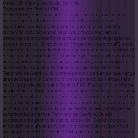
trece (13) años a través del Servicio.
Contenido de Pocket FM.
Pocket FM y sus licenciantes son los únicos y exclusivos
propietarios de todos los derechos de autor, marcas
registradas, derechos de patente, derechos de secreto
comercial, conocimientos técnicos y todos los demás
derechos de propiedad intelectual o derechos de propiedad
(colectivamente, "Derechos de Propiedad Intelectual") en el
Servicio y el Contenido (tal como se define a continuación). El
Servicio y el Contenido se otorgan bajo licencia a los usuarios,
no se venden. Sujeto a su aceptación de y al cumplimiento
continuo de todos los términos y condiciones de estos
Términos de Servicio, durante el período de tiempo que tenga
una cuenta para el Servicio, o por un período de tiempo más
corto (según lo determine Pocket FM), Pocket FM le otorga
una licencia limitada, personal, mundial, revocable, no exclusiva,
no sublicenciable e intransferible para acceder, ver y escuchar
el Contenido, únicamente para uso personal y no comercial, de
conformidad con cada una de las restricciones y limitaciones
establecidas en estos Términos de Servicio. Queda
expresamente prohibido cualquier uso del Contenido para
fines distintos al uso personal y no comercial sin el permiso
previo por escrito de Pocket FM o del titular de los derechos
de autor identificado en el aviso de derechos de autor de