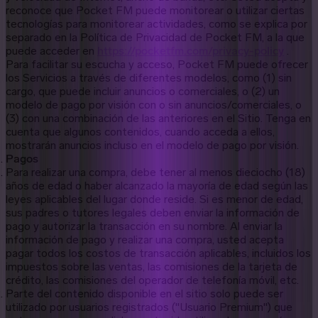
reconoce que Pocket FM puede monitorear o utilizar ciertas
tecnologías para monitorear actividades, como se explica por
separado en la Política de Privacidad de Pocket FM, a la que
puede acceder en
https://pocketfm.com/privacy-policy
.
Para facilitar su escucha y acceso, Pocket FM puede ofrecer
los Servicios a través de diferentes modelos, como (1) sin
cargo, que puede incluir anuncios o comerciales, o (2) un
modelo de pago por visión con o sin anuncios/comerciales, o
(3) con una combinación de las anteriores en el Sitio. Tenga en
cuenta que algunos contenidos, cuando acceda a ellos,
mostrarán anuncios incluso en el modelo de pago por visión.
Pagos
Para realizar una compra, debe tener al menos dieciocho (18)
años de edad o haber alcanzado la mayoría de edad según las
leyes aplicables del lugar donde reside. Si es menor de edad,
sus padres o tutores legales deben enviar la información de
pago y autorizar la transacción en su nombre. Al enviar la
información de pago y realizar una compra, usted acepta
pagar todos los costos de transacción aplicables, incluidos los
impuestos sobre las ventas, las comisiones de la tarjeta de
crédito, las comisiones del operador de telefonía móvil, etc.
Parte del contenido disponible en el sitio solo puede ser
utilizado por usuarios registrados ("Usuario Premium") que