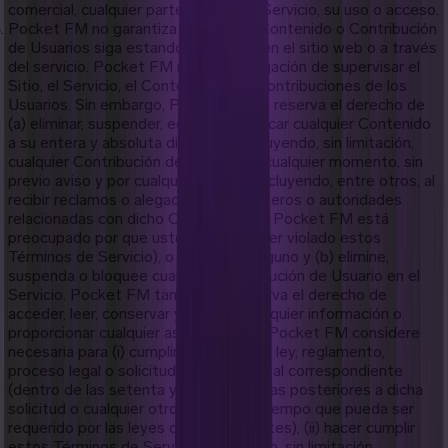
comercial, cualquier parte del Sitio o Servicio, su uso o acceso.
Pocket FM no garantiza que ningún Contenido o Contribución
de Usuarios siga estando disponible en el sitio web o a través
del servicio. Pocket FM no tiene obligación de supervisar el
Sitio, el Servicio, el Contenido ni las Contribuciones de los
Usuarios. Sin embargo, Pocket FM se reserva el derecho de
(a) eliminar, suspender, editar o modificar cualquier Contenido
a su entera y absoluta discreción, incluyendo, sin limitación,
cualquier Contribución de Usuario en cualquier momento, sin
previo aviso y por cualquier motivo (incluyendo, entre otros, al
recibir reclamos o alegaciones de terceros o autoridades
relacionadas con dicho Contenido o si Pocket FM está
preocupado por que usted pueda haber violado estos
Términos de Servicio), o sin motivo alguno y (b) elimine,
suspenda o bloquee cualquier Contribución de Usuario en el
Servicio. Pocket FM también se reserva el derecho de
acceder, leer, conservar y divulgar cualquier información o
proporcionar cualquier asistencia que Pocket FM considere
necesaria para (i) cumplir con cualquier ley, reglamento,
proceso legal o solicitud gubernamental correspondiente
(dentro de las setenta y dos [72] horas posteriores a dicha
solicitud o cualquier otro período de tiempo que pueda ser
requerido por las leyes correspondientes), (ii) hacer cumplir
estos Términos de Servicio, incluyendo, sin limitación,