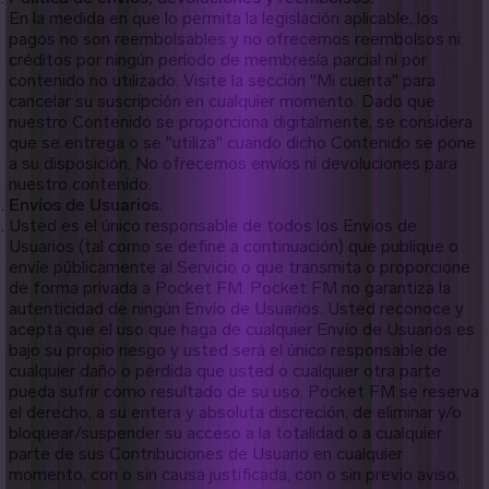
En la medida en que lo permita la legislación aplicable, los
pagos no son reembolsables y no ofrecemos reembolsos ni
créditos por ningún período de membresía parcial ni por
contenido no utilizado. Visite la sección "Mi cuenta" para
cancelar su suscripción en cualquier momento. Dado que
nuestro Contenido se proporciona digitalmente, se considera
que se entrega o se "utiliza" cuando dicho Contenido se pone
a su disposición. No ofrecemos envíos ni devoluciones para
nuestro contenido.
Envíos de Usuarios.
Usted es el único responsable de todos los Envíos de
Usuarios (tal como se define a continuación) que publique o
envíe públicamente al Servicio o que transmita o proporcione
de forma privada a Pocket FM. Pocket FM no garantiza la
autenticidad de ningún Envío de Usuarios. Usted reconoce y
acepta que el uso que haga de cualquier Envío de Usuarios es
bajo su propio riesgo y usted será el único responsable de
cualquier daño o pérdida que usted o cualquier otra parte
pueda sufrir como resultado de su uso. Pocket FM se reserva
el derecho, a su entera y absoluta discreción, de eliminar y/o
bloquear/suspender su acceso a la totalidad o a cualquier
parte de sus Contribuciones de Usuario en cualquier
momento, con o sin causa justificada, con o sin previo aviso,