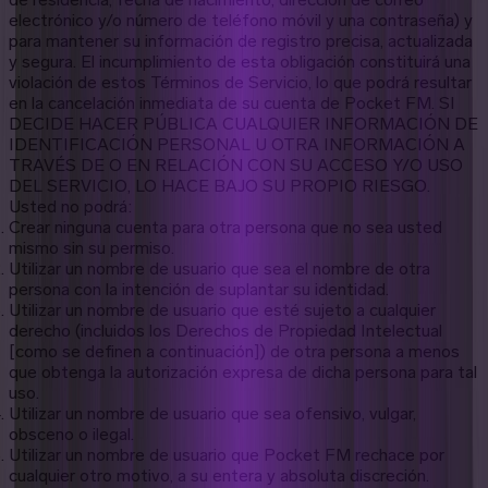
electrónico y/o número de teléfono móvil y una contraseña) y
para mantener su información de registro precisa, actualizada
y segura. El incumplimiento de esta obligación constituirá una
violación de estos Términos de Servicio, lo que podrá resultar
en la cancelación inmediata de su cuenta de Pocket FM. SI
DECIDE HACER PÚBLICA CUALQUIER INFORMACIÓN DE
IDENTIFICACIÓN PERSONAL U OTRA INFORMACIÓN A
TRAVÉS DE O EN RELACIÓN CON SU ACCESO Y/O USO
DEL SERVICIO, LO HACE BAJO SU PROPIO RIESGO.
Usted no podrá:
Crear ninguna cuenta para otra persona que no sea usted
mismo sin su permiso.
Utilizar un nombre de usuario que sea el nombre de otra
persona con la intención de suplantar su identidad.
Utilizar un nombre de usuario que esté sujeto a cualquier
derecho (incluidos los Derechos de Propiedad Intelectual
[como se definen a continuación]) de otra persona a menos
que obtenga la autorización expresa de dicha persona para tal
uso.
Utilizar un nombre de usuario que sea ofensivo, vulgar,
obsceno o ilegal.
Utilizar un nombre de usuario que Pocket FM rechace por
cualquier otro motivo, a su entera y absoluta discreción.