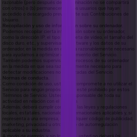
razonable (pero después de su eliminación no se compartirá
con otros) o (b) permanecer con los usuarios que hayan
accedido o descargado previamente sus Contribuciones de
Usuario.
Recopilación y uso de información sobre su ordenador.
Podemos recopilar cierta información sobre su ordenador,
como la dirección IP, el tipo de tarjeta de vídeo, el tamaño del
disco duro, etc., y supervisar el software y los datos de su
ordenador, en la medida en que sea razonablemente necesario
para ayudarnos a optimizar el rendimiento del Servicio.
También podemos supervisar los procesos de su ordenador
en la medida en que sea razonablemente necesario para
detectar modificaciones no autorizadas del Servicio.
Normas de conducta.
Como condición de uso, usted se compromete a no utilizar el
Servicio para ningún propósito que esté prohibido por estos
Términos de Servicio. Usted es responsable de toda su
actividad en relación con el Servicio.
Además, deberá cumplir con todas las leyes y regulaciones
locales, estatales, nacionales e internacionales aplicables y, si
representa a una empresa, con cualquier código de publicidad,
marketing, privacidad u otro código de autorregulación
aplicable a su industria.
A modo de ejemplo, y sin limitación, usted no deberá (ni