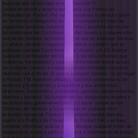
licencias que se otorgan en esta Sección 11.
Usted reconoce y acepta que, sujeto a la Política de
Privacidad de Pocket FM, nos reservamos el derecho (pero
no tenemos la obligación) de hacer cualquiera o todas las
siguientes acciones, a nuestra entera y absoluta discreción:
(a) monitorear las Contribuciones del Usuario y cualquier otro
uso de las mismas; (b) monitorear el uso de cualquier Servicio;
(c) alterar, eliminar o negarnos a publicar o permitir que se
publique cualquier Contribución del Usuario; y/o (d) divulgar
cualquier Contribución del Usuario (y las circunstancias que
rodean su transmisión) y cualquier información sobre su uso
de cualquier Servicio a cualquier tercero (incluidos nuestros
clientes) con el fin de: (i) operar cualquier Servicio; (ii) proteger
a Pocket FM, nuestros afiliados, nuestros proveedores de
servicios y licenciantes, y a nuestros y sus accionistas,
directores, funcionarios, empleados, agentes, representantes,
clientes y usuarios; (iii) cumplir con las obligaciones legales o
las solicitudes gubernamentales; (iv) hacer cumplir estos
Términos de Servicio; y (v) participar en cualquier otra
actividad comercial. Pocket FM también tendrá derecho,
sujeto a la Política de Privacidad de Pocket FM, a extraer,
compilar, sintetizar, analizar, usar y divulgar cualquier Envío de
Usuario (por sí solo o junto con datos e información de otros)
con el propósito de operar los Servicios, mejorar, optimizar y