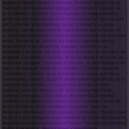
alquilar, arrendar, compartir, licenciar, distribuir, sublicenciar o
transferir de otra manera cualquier Contenido o Servicio, en
su totalidad o en parte, como un producto independiente,
junto con otros productos o de otra manera, (b) hacer copias
del Contenido o los Servicios, en su totalidad o en parte,
excepto cuando sea necesario para instalar los Servicios en
su teléfono inteligente o sistema informático de acuerdo con
estos Términos de Servicio, (c) realizar ingeniería inversa,
descompilar o desensamblar cualquier Servicio, en su
totalidad o en parte, (d) crear obras derivadas de o a partir de
cualquier Contenido o Servicio, en su totalidad o en parte, (e)
incorporar cualquier Contenido o Servicio, en su totalidad o en
parte, en cualquier producto o servicio, (f) utilizar cualquier
Contenido o Servicio, en su totalidad o en parte, para fines
comerciales, excepto según lo expresamente permitido en el
presente documento, y/o (g) eliminar, alterar u ocultar
cualquier aviso de derechos de autor, marca registrada,
nombre comercial u otros avisos de propiedad, leyendas,
símbolos o etiquetas que aparezcan en cualquier Contenido
en los Servicios, en su totalidad o en parte. Todos los
derechos relacionados con cualquier Contenido o Servicio que
no se le hayan otorgado expresamente en virtud del presente
documento están reservados a Pocket FM y sus licenciantes.
Política de envíos, devoluciones y reembolsos.