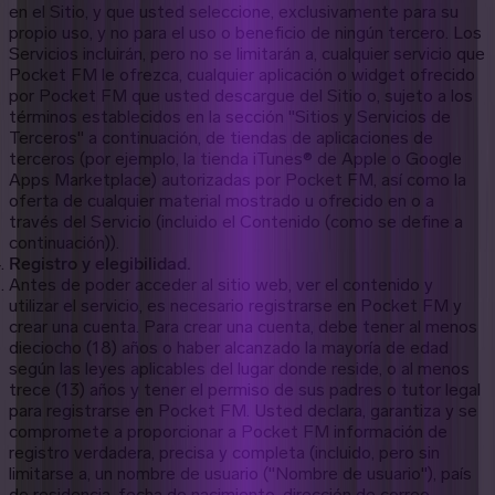
en el Sitio, y que usted seleccione, exclusivamente para su
propio uso, y no para el uso o beneficio de ningún tercero. Los
Servicios incluirán, pero no se limitarán a, cualquier servicio que
Pocket FM le ofrezca, cualquier aplicación o widget ofrecido
por Pocket FM que usted descargue del Sitio o, sujeto a los
términos establecidos en la sección "Sitios y Servicios de
Terceros" a continuación, de tiendas de aplicaciones de
terceros (por ejemplo, la tienda iTunes® de Apple o Google
Apps Marketplace) autorizadas por Pocket FM, así como la
oferta de cualquier material mostrado u ofrecido en o a
través del Servicio (incluido el Contenido (como se define a
continuación)).
Registro y elegibilidad.
Antes de poder acceder al sitio web, ver el contenido y
utilizar el servicio, es necesario registrarse en Pocket FM y
crear una cuenta. Para crear una cuenta, debe tener al menos
dieciocho (18) años o haber alcanzado la mayoría de edad
según las leyes aplicables del lugar donde reside, o al menos
trece (13) años y tener el permiso de sus padres o tutor legal
para registrarse en Pocket FM. Usted declara, garantiza y se
compromete a proporcionar a Pocket FM información de
registro verdadera, precisa y completa (incluido, pero sin
limitarse a, un nombre de usuario ("Nombre de usuario"), país
de residencia, fecha de nacimiento, dirección de correo