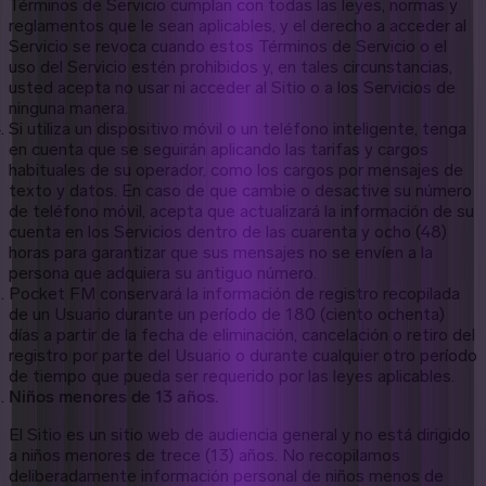
Términos de Servicio cumplan con todas las leyes, normas y
reglamentos que le sean aplicables, y el derecho a acceder al
Servicio se revoca cuando estos Términos de Servicio o el
uso del Servicio estén prohibidos y, en tales circunstancias,
usted acepta no usar ni acceder al Sitio o a los Servicios de
ninguna manera.
Si utiliza un dispositivo móvil o un teléfono inteligente, tenga
en cuenta que se seguirán aplicando las tarifas y cargos
habituales de su operador, como los cargos por mensajes de
texto y datos. En caso de que cambie o desactive su número
de teléfono móvil, acepta que actualizará la información de su
cuenta en los Servicios dentro de las cuarenta y ocho (48)
horas para garantizar que sus mensajes no se envíen a la
persona que adquiera su antiguo número.
Pocket FM conservará la información de registro recopilada
de un Usuario durante un período de 180 (ciento ochenta)
días a partir de la fecha de eliminación, cancelación o retiro del
registro por parte del Usuario o durante cualquier otro período
de tiempo que pueda ser requerido por las leyes aplicables.
Niños menores de 13 años.
El Sitio es un sitio web de audiencia general y no está dirigido
a niños menores de trece (13) años. No recopilamos
deliberadamente información personal de niños menos de