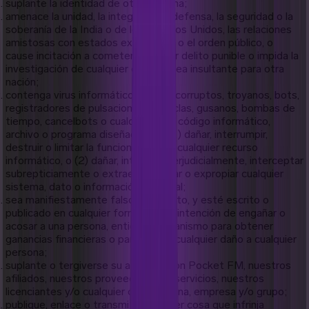
suplante la identidad de otra persona;
amenace la unidad, la integridad, la defensa, la seguridad o la
soberanía de la India o de los Estados Unidos, las relaciones
amistosas con estados extranjeros o el orden público, o
cause incitación a cometer cualquier delito punible o impida la
investigación de cualquier delito o sea insultante para otra
nación;
contenga virus informáticos, datos corruptos, troyanos, bots,
registradores de pulsaciones de teclas, gusanos, bombas de
tiempo, cancelbots o cualquier otro código informático,
archivo o programa diseñado para (1) dañar, interrumpir,
destruir o limitar la funcionalidad de cualquier recurso
informático, o (2) dañar, interferir perjudicialmente, interceptar
subrepticiamente o extraer, recopilar o expropiar cualquier
sistema, dato o información personal;
sea manifiestamente falso e inexacto, y esté escrito o
publicado en cualquier forma, con la intención de engañar o
acosar a una persona, entidad u organismo para obtener
ganancias financieras o para causar cualquier daño a cualquier
persona;
suplante o tergiverse su afiliación con Pocket FM, nuestros
afiliados, nuestros proveedores de servicios, nuestros
licenciantes y/o cualquier otra persona, empresa y/o grupo;
publique, enlace o transmita cualquier cosa que infrinja