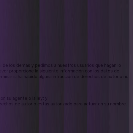
l de los demás y pedimos a nuestros usuarios que hagan lo
avor proporcione la siguiente información con los datos de
inar si ha habido alguna infracción de derechos de autor o no:
r, su agente o la ley; y
derechos de autor o estás autorizado para actuar en su nombre.