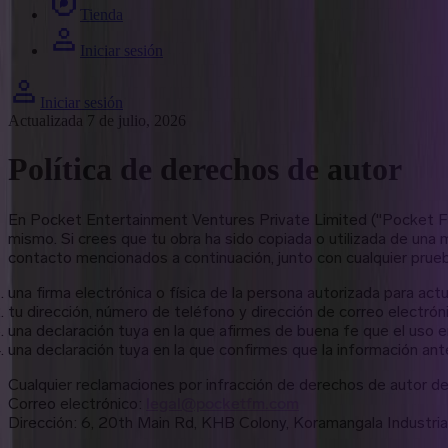
Tienda
Iniciar sesión
Iniciar sesión
Actualizada 7 de julio, 2026
Política de derechos de autor
En Pocket Entertainment Ventures Private Limited ("Pocket FM
mismo. Si crees que tu obra ha sido copiada o utilizada de una 
contacto mencionados a continuación, junto con cualquier prueb
una firma electrónica o física de la persona autorizada para act
tu dirección, número de teléfono y dirección de correo electrón
una declaración tuya en la que afirmes de buena fe que el uso en
una declaración tuya en la que confirmes que la información ant
Cualquier reclamaciones por infracción de derechos de autor de
Correo electrónico
:
legal@pocketfm.com
Dirección
:
6, 20th Main Rd, KHB Colony, Koramangala Industria