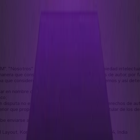
", "Nosotros" o "Nuestro") respetamos la propiedad intelectua
manera que constituye una infracción de derechos de autor, por f
a que consideres importante para que la examinemos y así determ
uar en nombre del titular de los derechos de autor;
ico;
 disputa no está autorizado por el titular de los derechos de auto
erior que proporcionaste es exacta y que eres el titular de los 
be enviarse a nosotros a:
l Layout, Koramangala, Bengaluru, Karnataka 560034, India