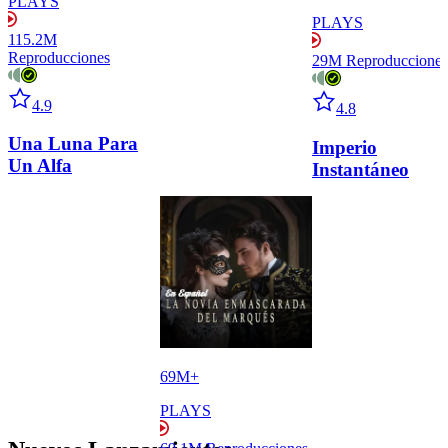
PLAYS
PLAYS
115.2M
Reproducciones
29M
Reproducciones
Star icon
Star icon
4.9
4.8
Una Luna Para
Imperio
Un Alfa
Instantáneo
69M+
PLAYS