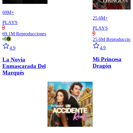
69M+
25.6M+
PLAYS
PLAYS
69.1M
Reproducciones
25.6M
Reproduccion
Star icon
Star icon
4.9
4.9
Mi Princesa
La Novia
Dragón
Enmascarada Del
Marqués