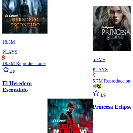
18.3M+
PLAYS
5.7M+
18.3M
Reproducciones
Star icon
PLAYS
4.8
5.7M
Reproduccione
El Heredero
Escondido
Star icon
4.9
Princesa Eclipse