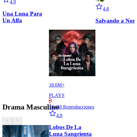
4.9
Star icon
4.8
Una Luna Para
Un Alfa
Salvando a Nor
18.6M+
PLAYS
Drama Masculino
18.6M
Reproducciones
Star icon
4.8
Chevron Left icon
previous button
Chevron Right icon
next button
Lobos De La
Luna Sangrienta