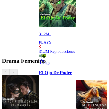
31.2M+
PLAYS
31.2M
Reproducciones
Drama Femenino
Star icon
4.8
Chevron Left icon
previous button
Chevron Right icon
next button
El Ojo De Poder