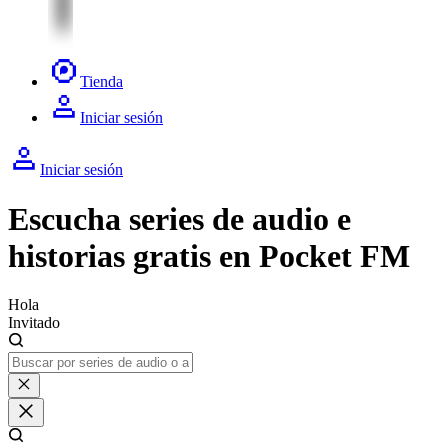
Tienda
Iniciar sesión
Iniciar sesión
Escucha series de audio e
historias gratis en Pocket FM
Hola
Invitado
Search icon
Cross icon
Clear search
Cross icon
Cerrar búsqueda
Search icon