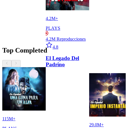
4.2M+
PLAYS
4.2M
Reproducciones
Star icon
4.8
Top Completed
El Legado Del
Chevron Left icon
previous button
Chevron Right icon
next button
Padrino
115M+
29.0M+