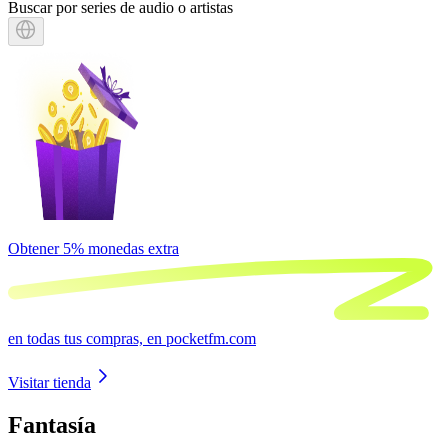
Buscar por series de audio o artistas
Globe icon
Selector de idioma
Obtener
5% monedas extra
en todas tus compras, en
pocketfm.com
Chevron Right icon
Visitar tienda
Fantasía