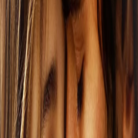
Home
Store
Studio
Login