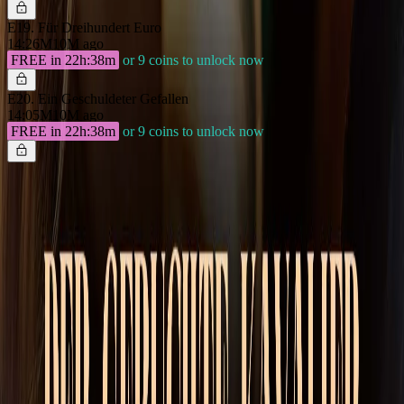
Lock icon
Play/unlock button
super Hörbuch und die Sprecherin ist super
Milliardär, der es gewohnt ist, alles zu bekommen, was er will. Ihre
E19. Für Dreihundert Euro
anfängliche Vereinbarung entwickelt sich schnell zu einer
B
14:26
M
10M ago
komplizierten Fake Dating Romance, die von einem ständigen
5M ago
FREE in 22h:38m
or 9 coins to unlock now
Machtkampf geprägt ist. Während Wanda versucht, ihre
Star icon
Unabhängigkeit zu bewahren, zieht Michael sie immer tiefer in seine
Lock icon
Play/unlock button
Welt. Ihre Beziehung ist ein ständiges Wechselspiel zwischen Kälte,
Star icon
E20. Ein Geschuldeter Gefallen
Kontrolle und unerwarteten Momenten der Verletzlichkeit, die ihre
14:05
M
10M ago
5
wahren Gefühle verbergen.
FREE in 22h:38m
or 9 coins to unlock now
Lock icon
Play/unlock button
schöne Geschichte. schade das nur 2folgen täglich freigeschaltet
werden
Intrigen, Geheimnisse und die Welt der
E
9M ago
Reichen
Star icon
Star icon
Der gebuchte Kavalier entführt dich in die elitäre Gesellschaft von
Southville, eine Welt, in der Schein mehr als Sein ist. Nachdem
5
Wandas Vater von ihrer Verbindung zu Michael erfährt, zwingt er
sie, diese auszunutzen, um die medizinische Behandlung ihres
Eine sehr spannende Geschichte Ich höre sie total gerne
kranken Bruders zu sichern. Dies führt zu einem neuen, noch
bindenderen Vertrag: Wanda wird Michaels „Sugar Baby“. Ihre
M
Beziehung wird zu einem noch komplexeren Netz aus Lügen, als
9M ago
sie Michaels exzentrischen Freundeskreis kennenlernt. Dazu gehört
Star icon
auch seine vermeintliche Verlobte Liliane, die jeder Frau an
Star icon
Michaels Seite mit offener Feindseligkeit begegnet. Wanda muss