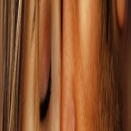
Login
COMPLETED SERIES
Der Gebuchte Kavalier
Play icon
Play Ep-1
1.4M Plays
Star icon
Star icon
4.4
|
77
Romance
R
Tauche ein in die Welt von Wanda, einer jungen Frau, die nach
ihrem Abschluss einen verzweifelten Plan schmiedet, um sich gegen
ihren dominanten Vater zu wehren. Ihre Mission führt sie
....
Tauche ein in die Welt von Wanda, einer jungen Frau, die nach
ihrem Abschluss einen verzweifelten Plan schmiedet, um sich gegen
ihren dominanten Vater zu wehren. Ihre Mission führt sie in einen
exklusiven Club, wo sie versehentlich Michael Kerrigan, den