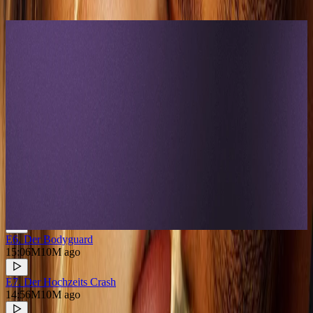
All 547 episodes
E1. Personenverwechslung
15:38
M
10M ago
Play icon
Play/unlock button
E2. Ein Schiefgegangener Handel
13:45
M
10M ago
Play icon
Play/unlock button
E3. Ein Kleid Für Den Großen Auftritt
15:47
M
10M ago
Play icon
Play/unlock button
E4. Der Preis
15:23
M
10M ago
Play icon
Play/unlock button
E5. In Lügen Verstrickt
14:46
M
10M ago
Play icon
Play/unlock button
4.4
E6. Der Bodyguard
Star icon
15:06
M
10M ago
Play icon
Play/unlock button
Star icon
E7. Der Hochzeits Crash
Star icon
14:56
M
10M ago
Star icon
Play icon
Play/unlock button