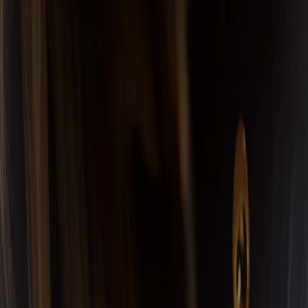
FAQ
5
Was ist die Haupthandlung von Der gebuchte
Kavalier?
Arrow Down icon
Wer sind die Hauptcharaktere in dieser Fake Dating
Romance?
Arrow Down icon
Was macht die Beziehungsentwicklung in Der
gebuchte Kavalier einzigartig?
Arrow Down icon
Basiert Der gebuchte Kavalier auf einem Roman oder
Manga?
Arrow Down icon