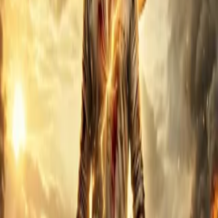
Login
अनोखे बलिदानी
Play icon
Play Ep-1
5.8K Plays
Star icon
Star icon
5
|
4
Suspense & Thriller
PG-13
आजादी के परवानों की गाथा जिसे जानना हर देशवासी का कर्तव्य अभियान और
लक्ष्य होना चाहिए क्योंकि वह अमर बलिदानी है हंसते-हंसते अपने प्राणों का
बलिदान दे गए बिना किसी
....
आजादी के परवानों की गाथा जिसे जानना हर देशवासी का कर्तव्य अभियान और
लक्ष्य होना चाहिए क्योंकि वह अमर बलिदानी है हंसते-हंसते अपने प्राणों का
बलिदान दे गए बिना किसी स्वार्थ के और राष्ट्र सेवा करके आजादी की नींव के
पत्थर साबित हुए जिस पर चलकर कई आजादी के परवानों ने मिलकर इस देश
को आजाद करवाया।