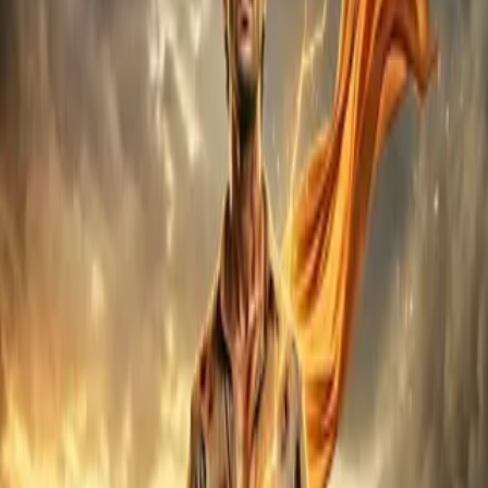
Home
Store
Studio
Login