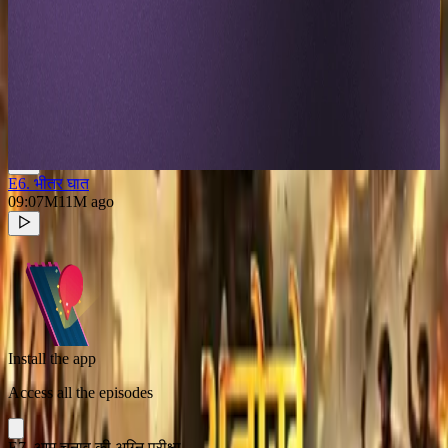
E3. रक्तरंजित सपना
09:28
M
11M ago
Play icon
Play/unlock button
E4. छल का खेल
07:11
M
11M ago
Play icon
Play/unlock button
E5. आजादी का पहला एहसास
07:14
M
11M ago
Play icon
Play/unlock button
5
E6. भीतर घात
Star icon
09:07
M
11M ago
Play icon
Play/unlock button
Star icon
Star icon
Star icon
Star icon
Star icon
Install the app
Star icon
Star icon
Access all the episodes
Star icon
Download Icon
E7. आम चुनाव की अग्नि परीक्षा
Star icon