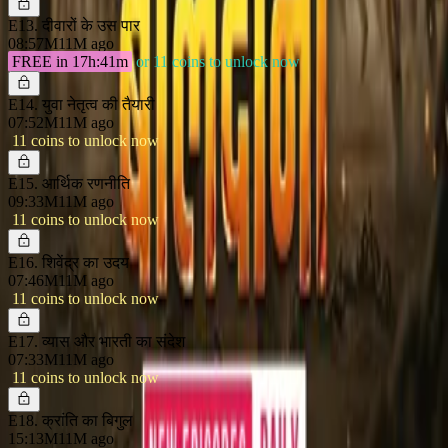
Lock icon
Play/unlock button
10M ago
E13. दीवारों के उस पार
Star icon
08:57
M
11M ago
Star icon
FREE in 17h:41m
or 11 coins to unlock now
Lock icon
Play/unlock button
5
E14. युवा नेतृत्व की तैयारी
07:52
M
11M ago
11 coins to unlock now
Lock icon
Play/unlock button
E15. आर्थिक रणनीति
09:33
M
11M ago
11 coins to unlock now
Lock icon
Play/unlock button
E16. शिवेंद्र का उदय
07:46
M
11M ago
11 coins to unlock now
Lock icon
Play/unlock button
E17. व्यास और भारती का संदेश
07:33
M
11M ago
11 coins to unlock now
Lock icon
Play/unlock button
E18. क्रांति का बिगुल
15:13
M
11M ago