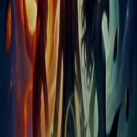
Home
Store
Studio
Login