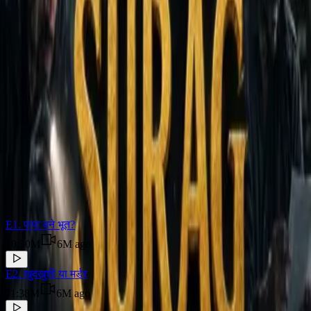
है!
Less
Show Writers & Cast
Rituraj Parihar
and 5 more
Home
Surag- The Clue
Episodes
319
Reviews
51
Cross icon
Close
All 319 episodes
E1. पापा बने भूत?
Camera icon
10:30
M
6M ago
Play icon
Play/unlock button
E2. खुदखुशी या मर्डर
Camera icon
11:38
M
6M ago
Play icon
Play/unlock button