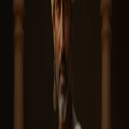
Home
Store
Studio
Login