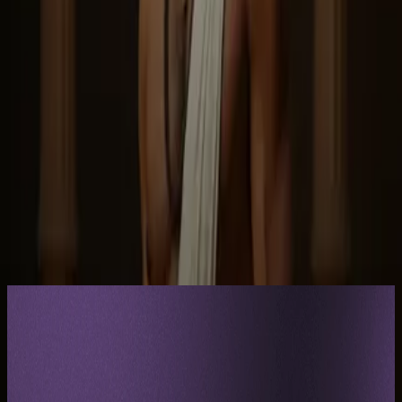
Less
Author
koushik
Narrator
Virtual Voice
Home
Ramakrishna Tenali रामकृष्ण ते
Episodes
36
Reviews
0
Cross icon
Close
All 36 episodes
E1. बचपन - एक अनोखे बालक की कहानी
09:31
M
11M ago
Play icon
Play/unlock button
E2. युवावस्था से राजदरबार तक
09:43
M
11M ago
Play icon
Play/unlock button