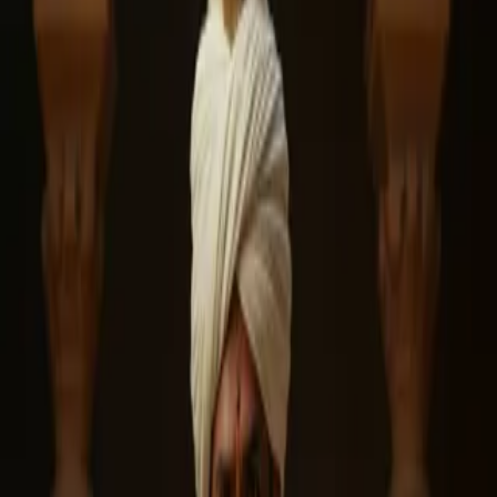
Home
Store
Studio
Login
Pocket FM