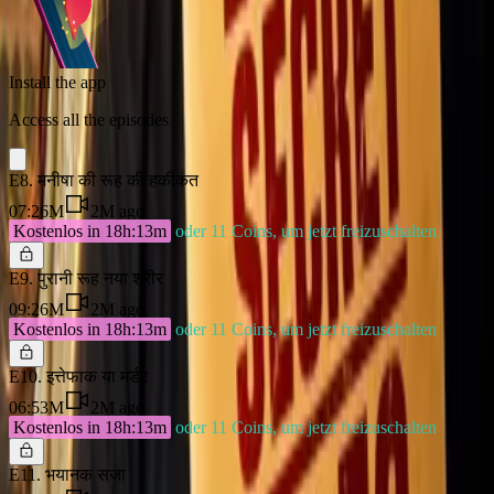
Star icon
Star icon
8+ reviews and ratings
Install the app
Write a review
r
Access all the episodes
Vor 27 Tagen
Star icon
Download Icon
E8. मनीषा की रूह की हकीकत
Star icon
Camera icon
07:26
M
2M ago
5
Kostenlos in 18h:13m
oder 11 Coins, um jetzt freizuschalten
K
Lock icon
Play/unlock button
Vor 28 Tagen
E9. पुरानी रूह नया शरीर
Star icon
Camera icon
09:26
M
2M ago
Star icon
Kostenlos in 18h:13m
oder 11 Coins, um jetzt freizuschalten
5
Lock icon
Play/unlock button
E10. इत्तेफाक या मर्डर
S
Camera icon
06:53
M
2M ago
Vor 1 Monaten
Kostenlos in 18h:13m
Star icon
oder 11 Coins, um jetzt freizuschalten
Lock icon
Play/unlock button
Star icon
E11. भयानक सजा
5
Camera icon