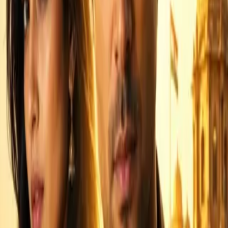
Login
Secret Files
Play icon
Play Ep-1
17K Plays
Star icon
Star icon
5
|
8
Suspense & Thriller
एक जवान औरत की मौत... एक अधूरी ख्वाहिश... और एक डरावनी वापसी।
सिद्ध अघोरी की मदद से वो लड़की लौटती है। मानव शरीर और असीम शक्तियों
के साथ। सब कुछ
....
एक जवान औरत की मौत... एक अधूरी ख्वाहिश... और एक डरावनी वापसी।
सिद्ध अघोरी की मदद से वो लड़की लौटती है। मानव शरीर और असीम शक्तियों
के साथ। सब कुछ सामान्य लगता है, जब तक शहर में हत्याओं की एक बर्बर लहर
नहीं दौड़ती। जब उसके पति को उसकी सच्चाई पता चलती है, तो शुरू होती है
एक खौफनाक जंग रूह बनाम तांत्रिक। पर ये अंत नहीं है… जब वो रूह पहुंचती