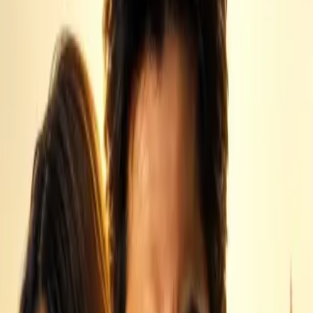
Home
Store
Studio
Login
Pocket FM