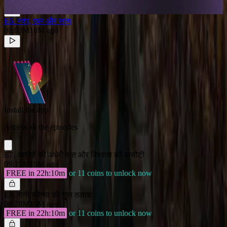
Play icon
Play/unlock button
5
E6. नशा, छल और सत्य
Star icon
08:03
M
10M ago
Play icon
Play/unlock button
Star icon
Star icon
Star icon
Star icon
Star icon
Install the app
Star icon
Star icon
Access all the episodes
Star icon
Download Icon
E7. आरोपों की अंधेरी रात और विश्वास की कसौटी
Star icon
09:15
M
10M ago
3+ reviews and ratings
FREE in 22h:10m
or 11 coins to unlock now
Write a review
Lock icon
Play/unlock button
H
E8. रानी सेरेन्या की गुप्त तलाश
10M ago
08:28
M
10M ago
Star icon
FREE in 22h:10m
or 11 coins to unlock now
Star icon
Lock icon
Play/unlock button