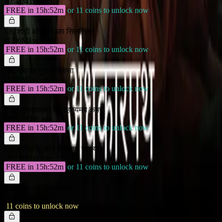
10:44
M
1yr ago
FREE in 15h:52m
or 11 coins to unlock now
Lock icon
Play/unlock button
E8. शादी और मौत का सिलसिला
11:30
M
1yr ago
FREE in 15h:52m
or 11 coins to unlock now
Lock icon
Play/unlock button
E9. गांव का पुराना हिस्सा
11:08
M
1yr ago
FREE in 15h:52m
or 11 coins to unlock now
Lock icon
Play/unlock button
E10. पुस्तकालय का रहस्यमय कमरा
10:51
M
1yr ago
FREE in 15h:52m
or 11 coins to unlock now
Lock icon
Play/unlock button
E11. मंदिर के साये में खुलते रहस्य
16:13
M
1yr ago
FREE in 15h:52m
or 11 coins to unlock now
Lock icon
Play/unlock button
E12. गाव का पुस्तकालय
11:39
M
1yr ago
11 coins to unlock now
Lock icon
Play/unlock button