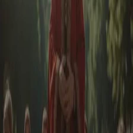
Login
King of Life
Play icon
Play Ep-1
573 Plays
Star icon
Star icon
0
|
0
Drama
bahwhh hwhhev shown w hbe shha sjbs hbe king of life
bejnebjwobs jbs. sjbs jna aknw sjns. sjbs jna. wk n w JJ w
jnwnnwjjkwkkmmekjne ej jhwnn wine. win. win.
....
bahwhh hwhhev shown w hbe shha sjbs hbe king of life
bejnebjwobs jbs. sjbs jna aknw sjns. sjbs jna. wk n w JJ w
jnwnnwjjkwkkmmekjne ej jhwnn wine. win. win. oen. iw. niennnw
ine kkepkqbw mcl. nie one one 2