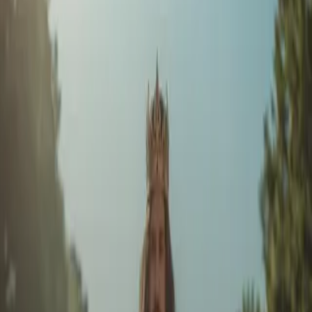
Home
Store
Studio
Login
Pocket FM