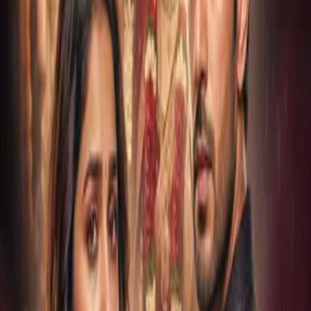
Login
COMPLETED SERIES
Rebirth My Devil Queen
Play icon
Play Ep-1
60.4K Plays
Star icon
Star icon
4.7
|
138
Romance
राजवीर और इनाया की शादी इनाया की मर्जी के खिलाफ हुई थी क्योंकि इनाया
किसी और से प्यार करती थी लेकिन राजवीर इनाया से प्यार करता था एक दिन
इनाया
....
राजवीर और इनाया की शादी इनाया की मर्जी के खिलाफ हुई थी क्योंकि इनाया
किसी और से प्यार करती थी लेकिन राजवीर इनाया से प्यार करता था एक दिन
इनाया राजवीर को छोड़कर चली जाती है और फिर उसे कैद कर लिया जाता है
और अपनी जिंदगी के आखिरी वक्त में इनाया को अपनी जिंदगी की सबसे बड़ी