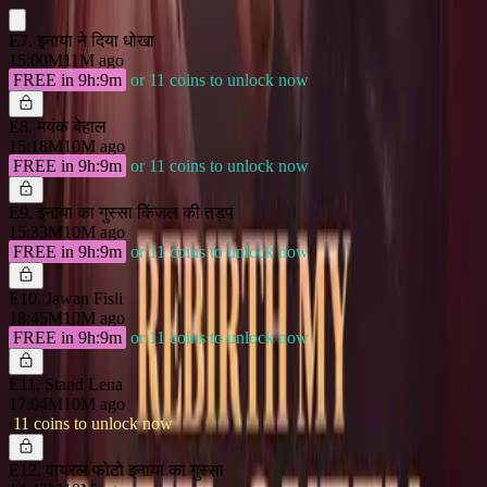
Download Icon
E7. इनाया ने दिया धोखा
15:00
M
11M ago
FREE in 9h:9m
or 11 coins to unlock now
Lock icon
Play/unlock button
E8. मयंक बेहाल
15:18
M
10M ago
FREE in 9h:9m
or 11 coins to unlock now
Lock icon
Play/unlock button
E9. इनाया का गुस्सा किंजल की तड़प
15:33
M
10M ago
FREE in 9h:9m
or 11 coins to unlock now
Lock icon
Play/unlock button
E10. Jawan Fisli
18:45
M
10M ago
FREE in 9h:9m
or 11 coins to unlock now
Lock icon
Play/unlock button
E11. Stand Lena
17:04
M
10M ago
11 coins to unlock now
Lock icon
Play/unlock button
E12. वायरल फोटो इनाया का गुस्सा