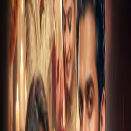
Home
Store
Studio
Login