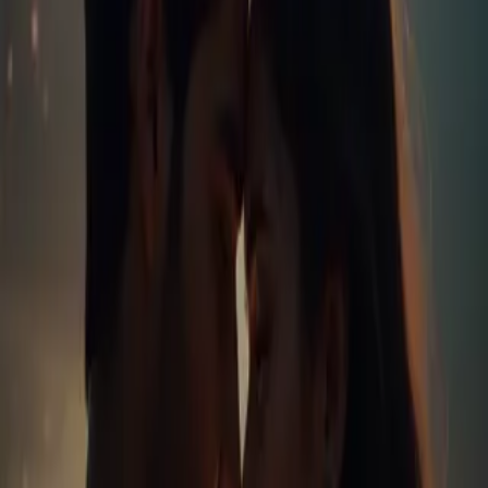
Home
Store
Studio
Login