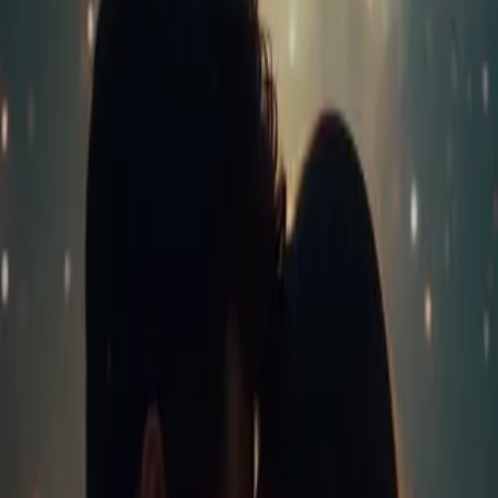
Home
Store
Studio
Login
Pocket FM