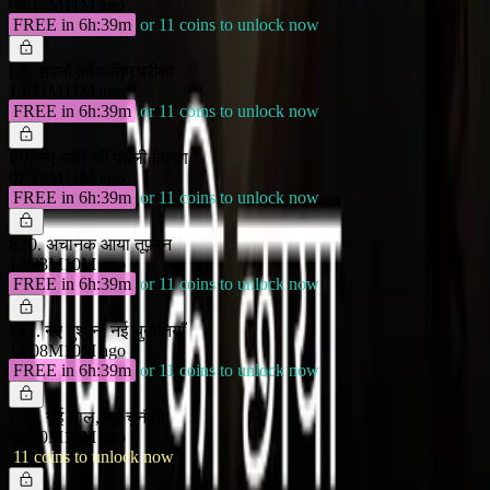
09:17
M
11M ago
1+ reviews and ratings
FREE in 6h:39m
or 11 coins to unlock now
Write a review
Lock icon
Play/unlock button
V
E8. सपनों की अंतिम परीक्षा
10M ago
13:31
M
11M ago
Star icon
FREE in 6h:39m
or 11 coins to unlock now
Star icon
Lock icon
Play/unlock button
E9. नए सवेरे की पहली किरण
5
07:29
M
11M ago
FREE in 6h:39m
or 11 coins to unlock now
Lock icon
Play/unlock button
E10. अचानक आया तूफ़ान
12:33
M
10M ago
FREE in 6h:39m
or 11 coins to unlock now
Lock icon
Play/unlock button
E11. नए दुश्मन, नई चुनौतियाँ
14:08
M
10M ago
FREE in 6h:39m
or 11 coins to unlock now
Lock icon
Play/unlock button
E12. नई चाल, नई चुनौती
09:00
M
10M ago
11 coins to unlock now
Lock icon
Play/unlock button