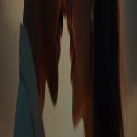
Login
COMPLETED SERIES
सपनों की छाया
Play icon
Play Ep-1
505 Plays
Star icon
Star icon
4.7
|
1
Fantasy
आरव और मीरा का प्रेम शुद्ध, निष्कलंक और समय से परे है। उनका मिलन,
अलगाव और पुनर्मिलन, सभी भावनाओं की गहराई को दर्शाता है। यह कहानी यह
दिखाती है कि
....
आरव और मीरा का प्रेम शुद्ध, निष्कलंक और समय से परे है। उनका मिलन,
अलगाव और पुनर्मिलन, सभी भावनाओं की गहराई को दर्शाता है। यह कहानी यह
दिखाती है कि सच्चा प्रेम हर परिस्थिति में अमर रहता है। (एक दिव्य और शुद्ध
प्रेम की कहानी, जो दिल को छू जाए और अमर प्रेम का संदेश दे)