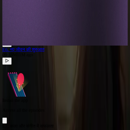
06:26
M
11M ago
Play icon
Play/unlock button
E4. पहली छोटी गलतफहमियाँ
08:09
M
11M ago
Play icon
Play/unlock button
E5. पुनर्मिलन और विश्वास
12:43
M
11M ago
Play icon
Play/unlock button
4.7
E6. नए जीवन की शुरुआत
Star icon
09:33
M
11M ago
Play icon
Play/unlock button
Star icon
Star icon
Star icon
Star icon
Star icon
Install the app
Star icon
Star icon
Access all the episodes
Star icon
Download Icon
E7. कला और संगीत में सफलता
Star icon