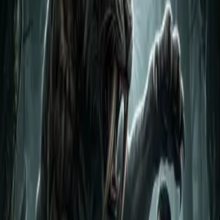
Home
Store
Studio
Login