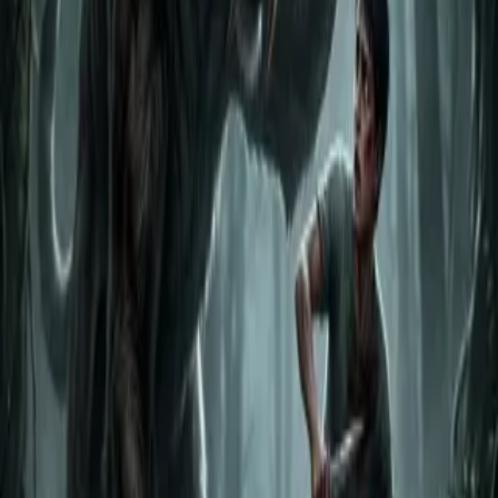
Login
अभय एक योद्धा
Play icon
Play Ep-1
30.8K Plays
Star icon
Star icon
4.8
|
45
Sci-Fi
एक अनजान ग्रह ,उसे ग्रह में फंसा हुआ हे एक 18 साल का लड़का, जो की
घिरा हे, मॉन्सटर्स से ,क्या वह अपने आप को बचा पाएगा! क्या वह कर
....
एक अनजान ग्रह ,उसे ग्रह में फंसा हुआ हे एक 18 साल का लड़का, जो की
घिरा हे, मॉन्सटर्स से ,क्या वह अपने आप को बचा पाएगा! क्या वह कर पाएगा इन
मास्टर्स के बीच सरवाइव, और ऐसी क्या वजह थी ,जो उसे जाना पड़ा उन मास्टर्स
के बीच। जानने के लिए पढ़ते रहे ,अभय एक योद्धा, pocket fm पर
Less