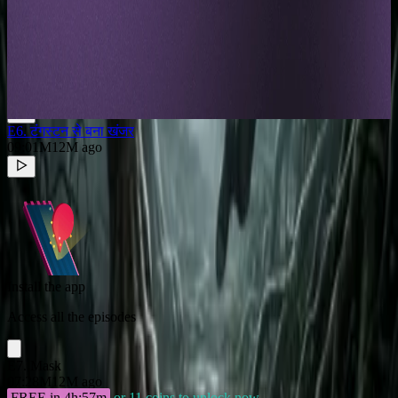
Play icon
Play/unlock button
E4. इपेटस ग्रह
07:25
M
1yr ago
Play icon
Play/unlock button
E5. आमना सामना
13:01
M
12M ago
Play icon
Play/unlock button
4.8
E6. टंगस्टन से बना खंजर
Star icon
09:01
M
12M ago
Play icon
Play/unlock button
Star icon
Star icon
Star icon
Star icon
Star icon
Install the app
Star icon
Star icon
Access all the episodes
Star icon
Download Icon
E7. Mask
Star icon
07:28
M
12M ago
45+ reviews and ratings
FREE in 4h:57m
or 11 coins to unlock now