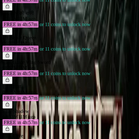
Write a review
Lock icon
Play/unlock button
P
E8. जान की बाजी
11M ago
07:15
M
11M ago
Star icon
FREE in 4h:57m
or 11 coins to unlock now
Star icon
Lock icon
Play/unlock button
E9. Snow Queen
5
06:38
M
11M ago
Bhai yeh story na bahoot hi achhi aur exiting h please continue
FREE in 4h:57m
or 11 coins to unlock now
rakhna 💞💐
Lock icon
Play/unlock button
E10. Blade Wing Sword
C
08:57
M
11M ago
8M ago
FREE in 4h:57m
or 11 coins to unlock now
Star icon
Lock icon
Play/unlock button
Star icon
E11. राका
07:45
M
11M ago
5
FREE in 4h:57m
or 11 coins to unlock now
l
Lock icon
Play/unlock button
8M ago
E12. Shadow
Star icon
08:33
M
11M ago
FREE in 4h:57m
or 11 coins to unlock now
Star icon
Lock icon
Play/unlock button
5
E13. Cave