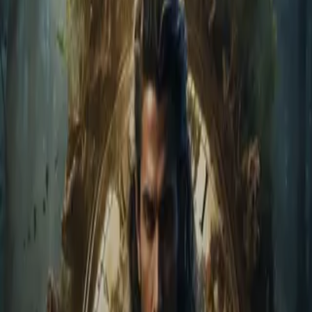
Home
Store
Studio
Login
Pocket FM