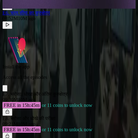
Play icon
Play/unlock button
5
E6. चरम सीमा का कुरुक्षेत्र
Star icon
08:52
M
10M ago
Play icon
Play/unlock button
Star icon
Star icon
Star icon
Star icon
Star icon
Install the app
Star icon
Star icon
Access all the episodes
Star icon
Download Icon
E7. भरोसा, धोखा और अंतिम कुरुक्षेत्र
Star icon
09:30
M
10M ago
1+ reviews and ratings
FREE in 15h:45m
or 11 coins to unlock now
Write a review
Lock icon
Play/unlock button
M
E8. भरोसा और धोखे की परीक्षा
10M ago
09:21
M
10M ago
Star icon
FREE in 15h:45m
or 11 coins to unlock now
Star icon
Lock icon
Play/unlock button