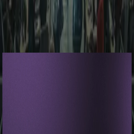
ऑफिस
Episodes
123
Reviews
1
Cross icon
Close
All 123 episodes
E1. दोस्ती का दांव
01:44
M
10M ago
Play icon
Play/unlock button
E2. सच का बोझ
04:15
M
10M ago
Play icon
Play/unlock button
E3. अंतिम कुरुक्षेत्र
06:17
M
10M ago
Play icon
Play/unlock button
E4. रिश्तों का बोझ और राजनीति का जाल
08:34
M
10M ago
Play icon
Play/unlock button
E5. सच्चाई और चालाकी का महाकुरुक्षेत्र
08:43
M
10M ago